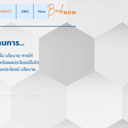
POLICY
JOBS
More
านการ
-
ั่น นโยบาย การให้
หรือผลประโยชน์อื่นใด
icy)
ลประโยชน์ นโยบายว่า
้างบุคคลที่สาม นโยบาย
สะดวกและเงินทอน
ายว่าด้วยการบริหาร
ยการสนับสนุน
การสื่อสารนโยบาย
อก